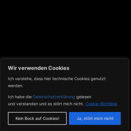
Wir verwenden Cookies
Ich verstehe, dass hier technische Cookies genutzt
werden.
Ich habe die
Datenschutzerklärung
gelesen
Anfahrt
Datenschutz
Impressum
und verstanden und es stört mich nicht.
Cookie-Richtlinie
© 2026 BORN TO BE WILD MC
Kein Bock auf Cookies!
Ja, stört mich nicht