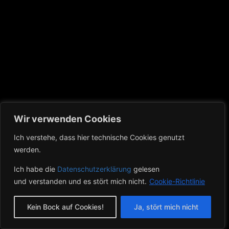
Wir verwenden Cookies
Ich verstehe, dass hier technische Cookies genutzt
werden.
Ich habe die
Datenschutzerklärung
gelesen
Anfahrt
Datenschutz
Impressum
und verstanden und es stört mich nicht.
Cookie-Richtlinie
© 2026 BORN TO BE WILD MC
Kein Bock auf Cookies!
Ja, stört mich nicht